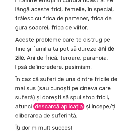
întâlnite emoții în cultura noastră. Pe
lângă aceste frici, femeile, în special,
trăiesc cu frica de partener, frica de
gura soacrei, frica de viitor.
Aceste probleme care te distrug pe
tine și familia ta pot să dureze
ani de
zile
. Ani de frică, teroare, paranoia,
lipsă de încredere, pesimism.
În caz că suferi de una dintre fricile de
mai sus (sau cunoști pe cineva care
suferă) și dorești să spui stop fricii,
atunci
descarcă aplicația
și începe/ți
eliberarea de suferință.
Îți dorim mult succes!